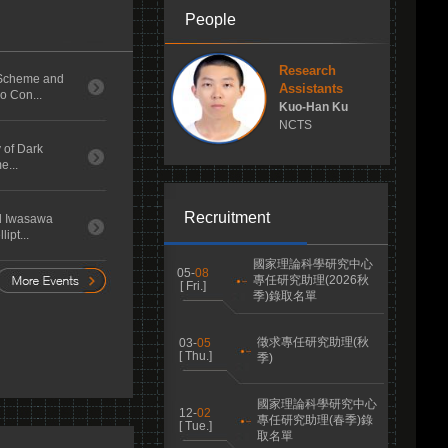
People
Research
 Scheme and
Assistants
o Con...
Kuo-Han Ku
NCTS
y of Dark
e...
Recruitment
ed Iwasawa
ipt...
國家理論科學研究中心
05-
08
專任研究助理(2026秋
[ Fri.]
季)錄取名單
徵求專任研究助理(秋
03-
05
[ Thu.]
季)
國家理論科學研究中心
12-
02
專任研究助理(春季)錄
[ Tue.]
取名單