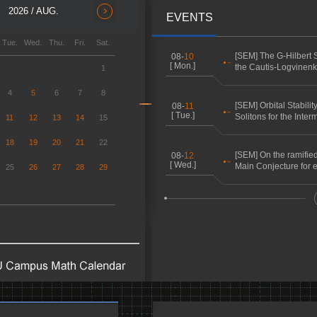
2026 / AUG.
EVENTS
Tue.
Wed.
Thu.
Fri.
Sat.
[SEM] The G-Hilbert
08-
10
[ Mon.]
the Cautis-Logvinenk
1
4
5
6
7
8
[SEM] Orbital Stabilit
08-
11
[ Tue.]
Solitons for the Interm
11
12
13
14
15
18
19
20
21
22
[SEM] On the ramifi
08-
12
[ Wed.]
Main Conjecture for ell
25
26
27
28
29