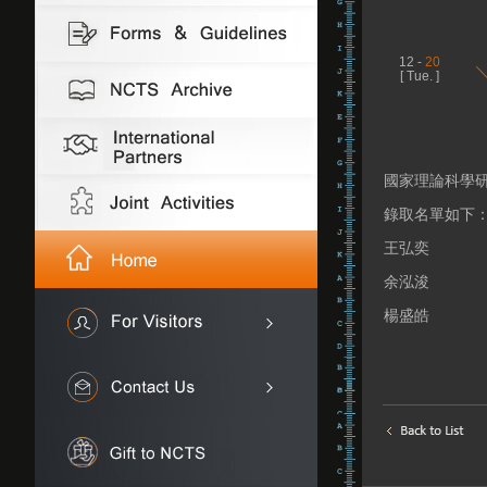
12 -
20
[ Tue. ]
國家理論科學研
錄取名單如下
王弘奕
余泓浚
楊盛皓