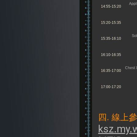
Appl
14:55-15:20
15:20-15:35
Sol
15:35-16:10
16:10-16:35
Chest 
16:35-17:00
17:00-17:20
四. 線上
ksz.my.w