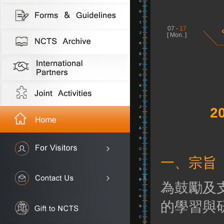
07 -
17
[ Mon. ]
2
一、宗旨
為鼓勵及
的學習與