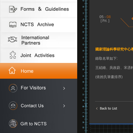
05 -
08
[ Fri. ]
國家理論科學研究中心專
錄取名單如下:
王紹維、吳政蔚、宋丞
(依姓氏筆畫排序)