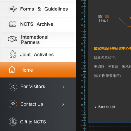
05 -
08
[ Fri. ]
國家理論科學研究中心專
錄取名單如下:
王紹維、吳政蔚、宋丞
(依姓氏筆畫排序)