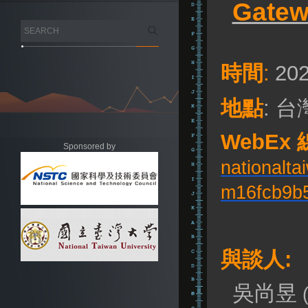
Gate
時間
:
202
地點
: 
WebEx
Sponsored by
nationalta
m16fcb9b
與談人:
吳尚昱