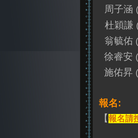
周子涵
杜穎謙
翁毓佑
徐睿安
施佑昇
報名:
【
報名請